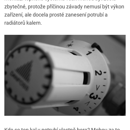
zbytečné, protože příčinou závady nemusí být výkon
zařízení, ale docela prosté zanesení potrubí a
radiátorů kalem.
Kde se ten kal v potrubí vlastně bere? Mohou za to