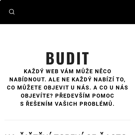
Skip
to
content
BUDIT
KAŽDÝ WEB VÁM MŮŽE NĚCO
NABÍDNOUT. ALE NE KAŽDÝ NABÍZÍ TO,
CO MŮŽETE OBJEVIT U NÁS. A CO U NÁS
OBJEVÍTE? PŘEDEVŠÍM POMOC
S ŘEŠENÍM VAŠICH PROBLÉMŮ.