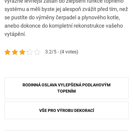
výrazně levnější zásah do zlepšení funkce topného
systému a měli byste jej alespoň zvážit před tím, než
se pustíte do výměny čerpadel a plynového kotle,
anebo dokonce do kompletní rekonstrukce vašeho
vytápění.
3.2/5 - (4 votes)
Navigace
RODINNÁ OSLAVA VYLEPŠENÁ PODLAHOVÝM
pro
TOPENÍM
příspěvek
VŠE PRO VÝROBU DEKORACÍ