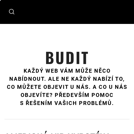
Skip
to
content
BUDIT
KAŽDÝ WEB VÁM MŮŽE NĚCO
NABÍDNOUT. ALE NE KAŽDÝ NABÍZÍ TO,
CO MŮŽETE OBJEVIT U NÁS. A CO U NÁS
OBJEVÍTE? PŘEDEVŠÍM POMOC
S ŘEŠENÍM VAŠICH PROBLÉMŮ.