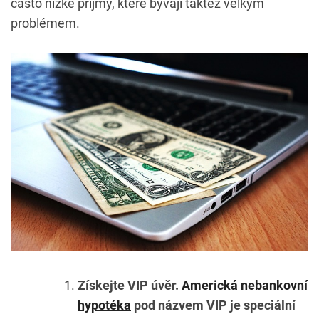
často nízké příjmy, které bývají taktéž velkým
problémem.
Získejte VIP úvěr.
Americká nebankovní
hypotéka
pod názvem VIP je speciální