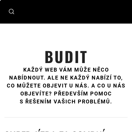
Skip
to
content
BUDIT
KAŽDÝ WEB VÁM MŮŽE NĚCO
NABÍDNOUT. ALE NE KAŽDÝ NABÍZÍ TO,
CO MŮŽETE OBJEVIT U NÁS. A CO U NÁS
OBJEVÍTE? PŘEDEVŠÍM POMOC
S ŘEŠENÍM VAŠICH PROBLÉMŮ.