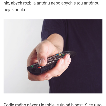
nic, abych rozbila anténu nebo abych s tou anténou
nějak hnula.
Podle mého názoru je tohle je úplná blbost. Sice tuto