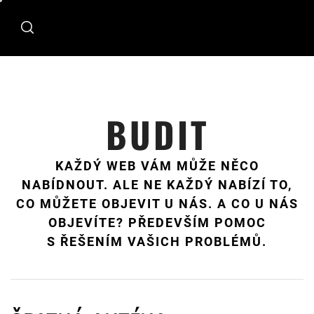
Skip
to
content
BUDIT
KAŽDÝ WEB VÁM MŮŽE NĚCO
NABÍDNOUT. ALE NE KAŽDÝ NABÍZÍ TO,
CO MŮŽETE OBJEVIT U NÁS. A CO U NÁS
OBJEVÍTE? PŘEDEVŠÍM POMOC
S ŘEŠENÍM VAŠICH PROBLÉMŮ.