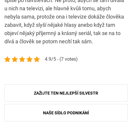
spíše po návštěvách. Ne proto, abych se tam dívala
u nich na televizi, ale hlavně kvůli tomu, abych
nebyla sama, protože ona i televize dokáže člověka
zabavit, když slyší nějaké hlasy anebo když tam
objeví nějaký příjemný a krásný seriál, tak se na to
dívá a člověk se potom necítí tak sám.
4.9/5 - (7 votes)
Navigace
ZAŽIJTE TEN NEJLEPŠÍ SILVESTR
pro
příspěvek
NAŠE SÍDLO PODNIKÁNÍ