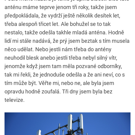
anténu máme teprve jenom tři roky, takže jsem
předpokládala, že vydrží ještě několik desítek let,
třeba alespoň třicet let. Ale bohužel se to tak
nestalo, takže odešla takhle mladá anténa. Hodně
lidí mi stále nadává, že prý jsem beztak s tím musela
něco udělat. Nebo jestli nám třeba do antény
neuhodil blesk anebo jestli třeba nebyl silný vítr,
jenomže když jsem tam měla pozvané odborníky,
tak mi řekli, že jednoduše odešla a že ani neví, co s
tím může být. Věřte mi, nebo ne, ale byla jsem
opravdu hodně zoufalá. Tři dny jsem byla bez
televize
.