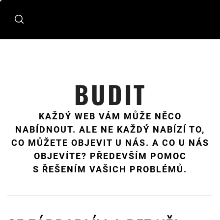
Skip
to
content
BUDIT
KAŽDÝ WEB VÁM MŮŽE NĚCO
NABÍDNOUT. ALE NE KAŽDÝ NABÍZÍ TO,
CO MŮŽETE OBJEVIT U NÁS. A CO U NÁS
OBJEVÍTE? PŘEDEVŠÍM POMOC
S ŘEŠENÍM VAŠICH PROBLÉMŮ.