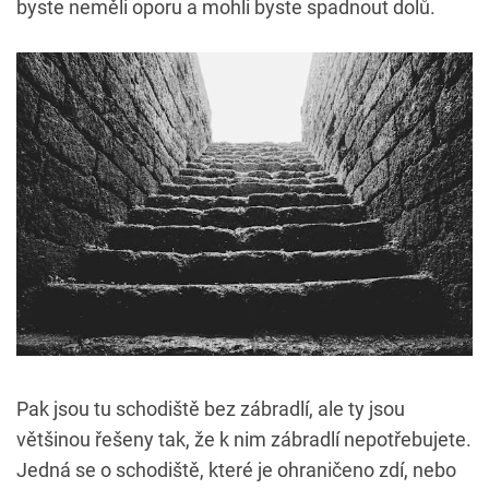
byste neměli oporu a mohli byste spadnout dolů.
Pak jsou tu schodiště bez zábradlí, ale ty jsou
většinou řešeny tak, že k nim zábradlí nepotřebujete.
Jedná se o schodiště, které je ohraničeno zdí, nebo