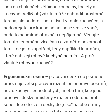
jsou na chalupách většinou koupelny, toalety a
kuchyně. Velký obývák tu může nahradit prostorná
terasa, ale budete-li se tu tísnit v malé kuchyňce, a
nedopřejete si v koupelně ani posezení ve vaně,
bude to nesmírně otravné a nepříjemné. Věnujte
tomuto fenoménu více času a zaměřte pozornost
tam, kde je to zapotřebí, tedy například k firmám,
které nabízejí
rohové kuchyně na míru
. A proč
vlastně
rohovou
kuchyň?
Ergonomické řešení
– pracovní deska do písmene L
umožňuje větší pracovní rozsah při přípravě pokrmů,
než u kuchyní jednoduchých, anebo tam, kde jsou
pracovní desky umístěny v malém odstupu proti
sobě. Jde o to, že u desky do „elka“ na obě strany
periferně vidíte a máte je také pružně při ruce,