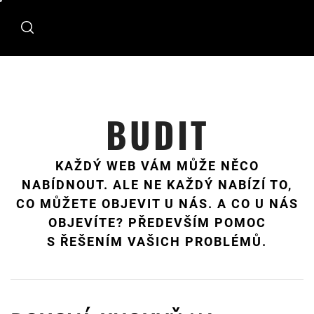
Skip
to
content
BUDIT
KAŽDÝ WEB VÁM MŮŽE NĚCO
NABÍDNOUT. ALE NE KAŽDÝ NABÍZÍ TO,
CO MŮŽETE OBJEVIT U NÁS. A CO U NÁS
OBJEVÍTE? PŘEDEVŠÍM POMOC
S ŘEŠENÍM VAŠICH PROBLÉMŮ.