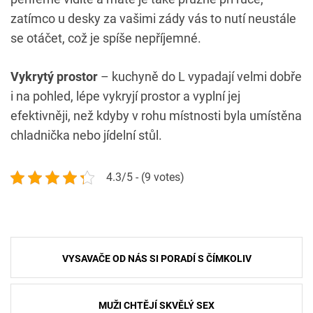
zatímco u desky za vašimi zády vás to nutí neustále
se otáčet, což je spíše nepříjemné.
Vykrytý prostor
– kuchyně do L vypadají velmi dobře
i na pohled, lépe vykryjí prostor a vyplní jej
efektivněji, než kdyby v rohu místnosti byla umístěna
chladnička nebo jídelní stůl.
4.3/5 - (9 votes)
Navigace
VYSAVAČE OD NÁS SI PORADÍ S ČÍMKOLIV
pro
příspěvek
MUŽI CHTĚJÍ SKVĚLÝ SEX