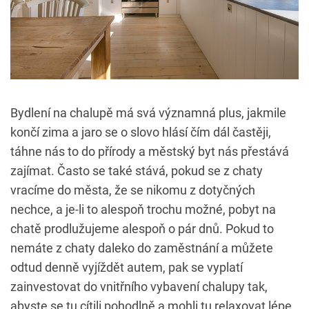
Bydlení na chalupě má svá významná plus, jakmile
končí zima a jaro se o slovo hlásí čím dál častěji,
táhne nás to do přírody a městský byt nás přestává
zajímat. Často se také stává, pokud se z chaty
vracíme do města, že se nikomu z dotyčných
nechce, a je-li to alespoň trochu možné, pobyt na
chatě prodlužujeme alespoň o pár dnů. Pokud to
nemáte z chaty daleko do zaměstnání a můžete
odtud denně vyjíždět autem, pak se vyplatí
zainvestovat do vnitřního vybavení chalupy tak,
abyste se tu cítili pohodlně a mohli tu relaxovat lépe,