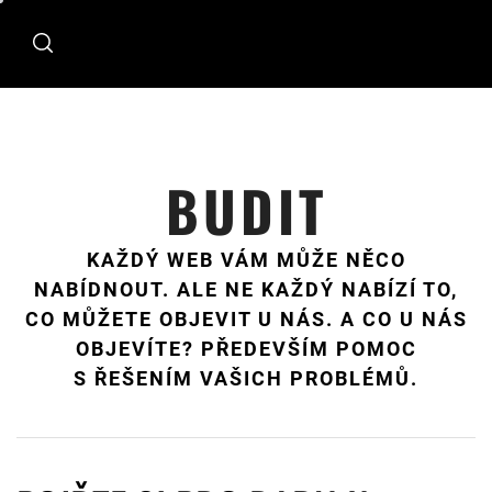
Skip
to
content
BUDIT
KAŽDÝ WEB VÁM MŮŽE NĚCO
NABÍDNOUT. ALE NE KAŽDÝ NABÍZÍ TO,
CO MŮŽETE OBJEVIT U NÁS. A CO U NÁS
OBJEVÍTE? PŘEDEVŠÍM POMOC
S ŘEŠENÍM VAŠICH PROBLÉMŮ.