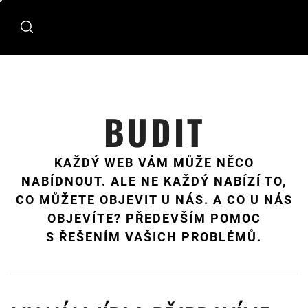
Skip
to
content
BUDIT
KAŽDÝ WEB VÁM MŮŽE NĚCO
NABÍDNOUT. ALE NE KAŽDÝ NABÍZÍ TO,
CO MŮŽETE OBJEVIT U NÁS. A CO U NÁS
OBJEVÍTE? PŘEDEVŠÍM POMOC
S ŘEŠENÍM VAŠICH PROBLÉMŮ.