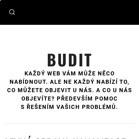
Skip
to
content
BUDIT
KAŽDÝ WEB VÁM MŮŽE NĚCO
NABÍDNOUT. ALE NE KAŽDÝ NABÍZÍ TO,
CO MŮŽETE OBJEVIT U NÁS. A CO U NÁS
OBJEVÍTE? PŘEDEVŠÍM POMOC
S ŘEŠENÍM VAŠICH PROBLÉMŮ.