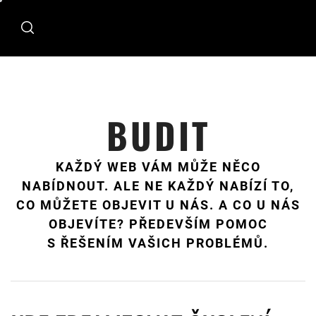
Skip
to
content
BUDIT
KAŽDÝ WEB VÁM MŮŽE NĚCO
NABÍDNOUT. ALE NE KAŽDÝ NABÍZÍ TO,
CO MŮŽETE OBJEVIT U NÁS. A CO U NÁS
OBJEVÍTE? PŘEDEVŠÍM POMOC
S ŘEŠENÍM VAŠICH PROBLÉMŮ.