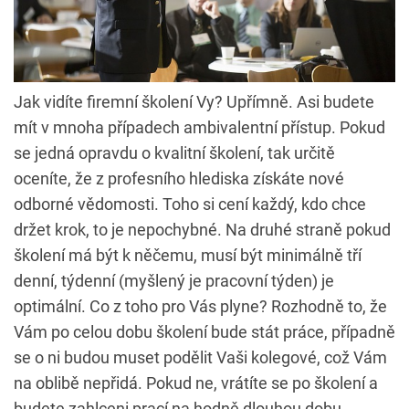
Jak vidíte firemní školení Vy? Upřímně. Asi budete
mít v mnoha případech ambivalentní přístup. Pokud
se jedná opravdu o kvalitní školení, tak určitě
oceníte, že z profesního hlediska získáte nové
odborné vědomosti. Toho si cení každý, kdo chce
držet krok, to je nepochybné. Na druhé straně pokud
školení má být k něčemu, musí být minimálně tří
denní, týdenní (myšlený je pracovní týden) je
optimální. Co z toho pro Vás plyne? Rozhodně to, že
Vám po celou dobu školení bude stát práce, případně
se o ni budou muset podělit Vaši kolegové, což Vám
na oblibě nepřidá. Pokud ne, vrátíte se po školení a
budete zahlceni prací na hodně dlouhou dobu.