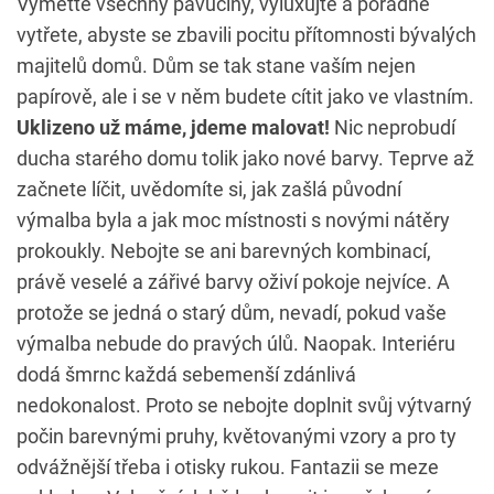
Vymeťte všechny pavučiny, vyluxujte a pořádně
vytřete, abyste se zbavili pocitu přítomnosti bývalých
majitelů domů. Dům se tak stane vaším nejen
papírově, ale i se v něm budete cítit jako ve vlastním.
Uklizeno už máme, jdeme malovat!
Nic neprobudí
ducha starého domu tolik jako nové barvy. Teprve až
začnete líčit, uvědomíte si, jak zašlá původní
výmalba byla a jak moc místnosti s novými nátěry
prokoukly. Nebojte se ani barevných kombinací,
právě veselé a zářivé barvy oživí pokoje nejvíce. A
protože se jedná o starý dům, nevadí, pokud vaše
výmalba nebude do pravých úlů. Naopak. Interiéru
dodá šmrnc každá sebemenší zdánlivá
nedokonalost. Proto se nebojte doplnit svůj výtvarný
počin barevnými pruhy, květovanými vzory a pro ty
odvážnější třeba i otisky rukou. Fantazii se meze