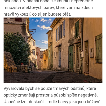
nekladou. V dnešní době lze koupit i nepřeberné
množství efektových barev, které vám na zdech
hravě vykouzlí, co si jen budete přát.
Vyvarovala bych se pouze tmavých odstínů, které
opticky zmenšují prostor a působí spíše negativně.
Úspěšně lze přeskočit i mdlé barvy jako jsou béžové