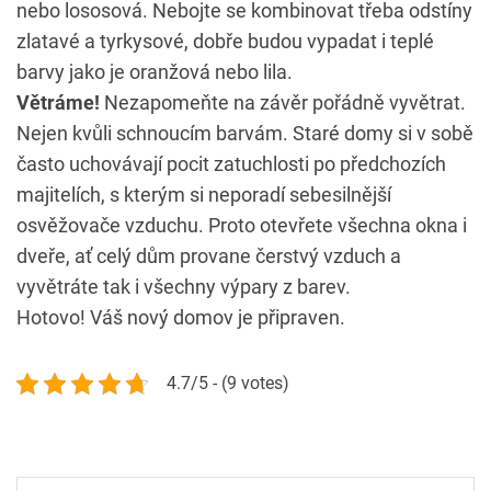
nebo lososová. Nebojte se kombinovat třeba odstíny
zlatavé a tyrkysové, dobře budou vypadat i teplé
barvy jako je oranžová nebo lila.
Větráme!
Nezapomeňte na závěr pořádně vyvětrat.
Nejen kvůli schnoucím barvám. Staré domy si v sobě
často uchovávají pocit zatuchlosti po předchozích
majitelích, s kterým si neporadí sebesilnější
osvěžovače vzduchu. Proto otevřete všechna okna i
dveře, ať celý dům provane čerstvý vzduch a
vyvětráte tak i všechny výpary z barev.
Hotovo! Váš nový domov je připraven.
4.7/5 - (9 votes)
Navigace