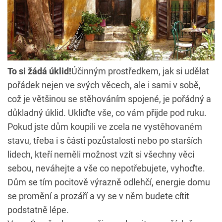
To si žádá úklid!
Účinným prostředkem, jak si udělat
pořádek nejen ve svých věcech, ale i sami v sobě,
což je většinou se stěhováním spojené, je pořádný a
důkladný úklid. Ukliďte vše, co vám přijde pod ruku.
Pokud jste dům koupili ve zcela ne vystěhovaném
stavu, třeba i s částí pozůstalosti nebo po starších
lidech, kteří neměli možnost vzít si všechny věci
sebou, neváhejte a vše co nepotřebujete, vyhoďte.
Dům se tím pocitově výrazně odlehčí, energie domu
se promění a prozáří a vy se v něm budete cítit
podstatně lépe.