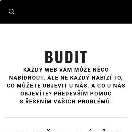
Skip
to
content
BUDIT
KAŽDÝ WEB VÁM MŮŽE NĚCO
NABÍDNOUT. ALE NE KAŽDÝ NABÍZÍ TO,
CO MŮŽETE OBJEVIT U NÁS. A CO U NÁS
OBJEVÍTE? PŘEDEVŠÍM POMOC
S ŘEŠENÍM VAŠICH PROBLÉMŮ.